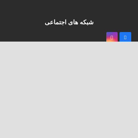
شبکه های اجتماعی
keyboard_arrow_up
اطلاعات تماس
آدرس :
تهران، میدان هروی،مجتمع تجاری تفریحی هروی سنتر
تلفن :
02124821
ایمیل :
Info@heravicenter.com
ورود به سایت
ورود و ثبت نام با
گوگل